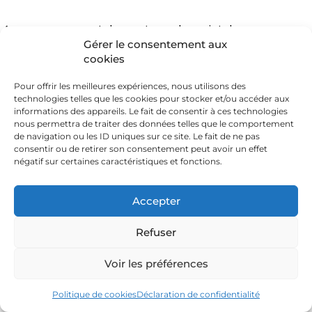
Accompagnement des porteurs de projet dans
Gérer le consentement aux
leur réflexion sur les charges de mécanisation,
cookies
en proposant des solutions pour les réduire et
optimiser leur exploitation.
Pour offrir les meilleures expériences, nous utilisons des
04
technologies telles que les cookies pour stocker et/ou accéder aux
informations des appareils. Le fait de consentir à ces technologies
nous permettra de traiter des données telles que le comportement
de navigation ou les ID uniques sur ce site. Le fait de ne pas
consentir ou de retirer son consentement peut avoir un effet
négatif sur certaines caractéristiques et fonctions.
Accepter
Espaces tests agricoles
Refuser
Participation à la mise en place d’espaces tests
agricoles pour expérimenter de nouvelles
Voir les préférences
pratiques et techniques adaptées aux enjeux
actuels.
Politique de cookies
Déclaration de confidentialité